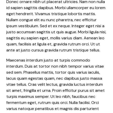
Donec ornare nibh ut placerat ultricies. Nam non nulla
id sapien sagittis dapibus. Morbi ullamcorper eu lorem
eget hendrerit. Vivamus tristique lobortis mattis.
Nullam congue elit eu nunc pharetra, nec efficitur
ipsum vestibulum. Sed et ex neque. Integer eget nisi a
justo accumsan sagittis ut quis augue. Morbi ligula nisi,
sagittis eu sapien eget, mollis varius diam. Aenean leo
quam, facilisis at ligula et, gravida rutrum orci. Ut ut
ante at justo cursus gravida rutrum tristique tellus.
Maecenas interdum justo at turpis commodo
interdum. Duis at tortor non nibh tempor varius vitae
sed sem. Phasellus mattis, tortor quis varius iaculis,
lacus quam egestas quam, nec dapibus justo massa
vitae tellus. Cras velit lectus, gravida luctus interdum
sit amet, fringilla et urna. Proin efficitur purus sit amet
turpis maximus semper. Ut leo nibh, faucibus nec
fermentum eget, rutrum quis orci. Nulla facilisi. Orci
varius natoque penatibus et magnis dis parturient