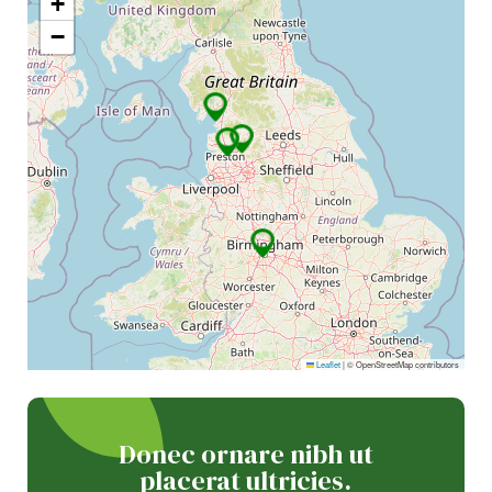
+
−
Leaflet
|
© OpenStreetMap contributors
Donec ornare nibh ut
placerat ultricies.