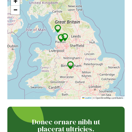
+
−
Leaflet
|
© OpenStreetMap contributors
Donec ornare nibh ut
placerat ultricies.