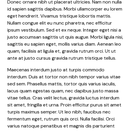
Donec ornare nibh ut placerat ultricies. Nam non nulla
id sapien sagittis dapibus. Morbi ullamcorper eu lorem
eget hendrerit. Vivamus tristique lobortis mattis.
Nullam congue elit eu nunc pharetra, nec efficitur
ipsum vestibulum. Sed et ex neque. Integer eget nisi a
justo accumsan sagittis ut quis augue. Morbi ligula nisi,
sagittis eu sapien eget, mollis varius diam. Aenean leo
quam, facilisis at ligula et, gravida rutrum orci. Ut ut
ante at justo cursus gravida rutrum tristique tellus.
Maecenas interdum justo at turpis commodo
interdum. Duis at tortor non nibh tempor varius vitae
sed sem. Phasellus mattis, tortor quis varius iaculis,
lacus quam egestas quam, nec dapibus justo massa
vitae tellus. Cras velit lectus, gravida luctus interdum
sit amet, fringilla et urna. Proin efficitur purus sit amet
turpis maximus semper. Ut leo nibh, faucibus nec
fermentum eget, rutrum quis orci. Nulla facilisi. Orci
varius natoque penatibus et magnis dis parturient