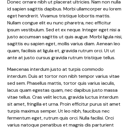
Donec ornare nibh ut placerat ultricies. Nam non nulla
id sapien sagittis dapibus. Morbi ullamcorper eu lorem
eget hendrerit. Vivamus tristique lobortis mattis.
Nullam congue elit eu nunc pharetra, nec efficitur
ipsum vestibulum. Sed et ex neque. Integer eget nisi a
justo accumsan sagittis ut quis augue. Morbi ligula nisi,
sagittis eu sapien eget, mollis varius diam. Aenean leo
quam, facilisis at ligula et, gravida rutrum orci. Ut ut
ante at justo cursus gravida rutrum tristique tellus.
Maecenas interdum justo at turpis commodo
interdum. Duis at tortor non nibh tempor varius vitae
sed sem. Phasellus mattis, tortor quis varius iaculis,
lacus quam egestas quam, nec dapibus justo massa
vitae tellus. Cras velit lectus, gravida luctus interdum
sit amet, fringilla et urna. Proin efficitur purus sit amet
turpis maximus semper. Ut leo nibh, faucibus nec
fermentum eget, rutrum quis orci. Nulla facilisi. Orci
varius natoque penatibus et magnis dis parturient