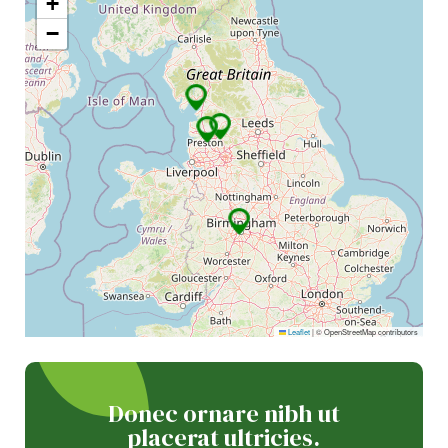
+
−
Leaflet
|
© OpenStreetMap contributors
Donec ornare nibh ut
placerat ultricies.